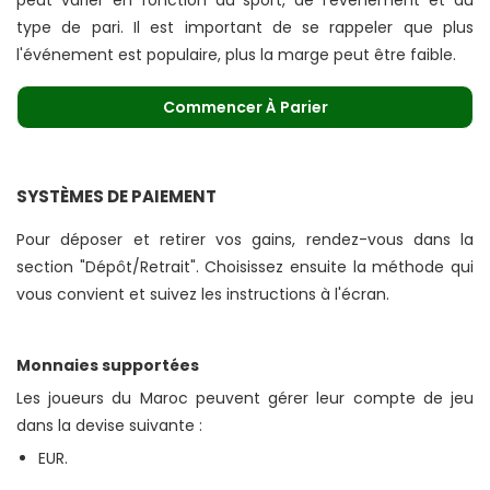
peut varier en fonction du sport, de l'événement et du
type de pari. Il est important de se rappeler que plus
l'événement est populaire, plus la marge peut être faible.
Commencer À Parier
SYSTÈMES DE PAIEMENT
Pour déposer et retirer vos gains, rendez-vous dans la
section "Dépôt/Retrait". Choisissez ensuite la méthode qui
vous convient et suivez les instructions à l'écran.
Monnaies supportées
Les joueurs du Maroc peuvent gérer leur compte de jeu
dans la devise suivante :
EUR.