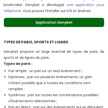
bookmaker Genybet a développé
une application pour
téléphone
. Vous pouvez l'installer sur IOS et Android.
Application Genybet
TYPES DE PARIS, SPORTS ET LIGNES
Genybet propose un large éventail de types de paris, de
sports et de lignes de paris.
Types de paris :
Pari simple : un pari sur un seul événement ;
Expresses : pari sur plusieurs événements, un gain
n'étant possible que si toutes les conditions sont
remplies ;
Systèmes : pari sur toutes les combinaisons possibles
d'événements sélectionnés ;
Pari en direct : pari sur des événements qui se déroulent