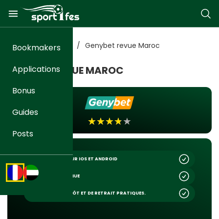
Bookmakers
Genybet revue Maroc
Bookmakers
GENYBET REVUE MAROC
Applications
Bonus
Guides
Posts
APPLICATION POUR IOS ET ANDROID
Changer de langue
BONUS DE BIENVENUE
MÉTHODES DE DÉPÔT ET DE RETRAIT PRATIQUES.