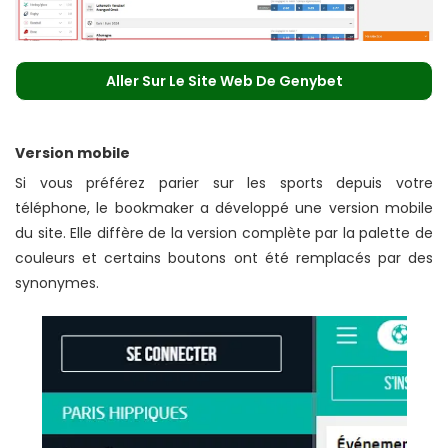
Aller Sur Le Site Web De Genybet
Version mobile
Si vous préférez parier sur les sports depuis votre
téléphone, le bookmaker a développé une version mobile
du site. Elle diffère de la version complète par la palette de
couleurs et certains boutons ont été remplacés par des
synonymes.