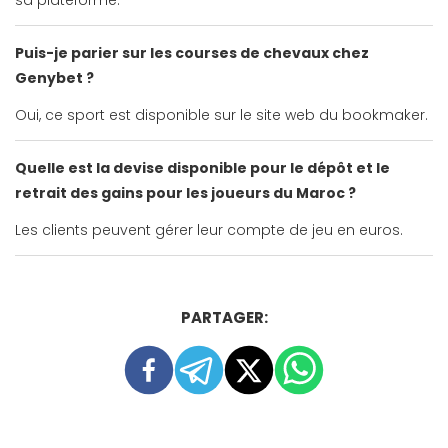
sa plateforme.
Puis-je parier sur les courses de chevaux chez
Genybet ?
Oui, ce sport est disponible sur le site web du bookmaker.
Quelle est la devise disponible pour le dépôt et le
retrait des gains pour les joueurs du Maroc ?
Les clients peuvent gérer leur compte de jeu en euros.
PARTAGER: