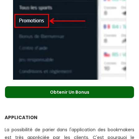
Obtenir Un Bonus
APPLICATION
La possibilité de parier dans l'application des bookmakers
est très appréciée par les clients. C'est pourquoi le