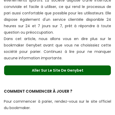
événements sportifs. La société dispose d'une interface
conviviale et facile à utiliser, ce qui rend le processus de
pari aussi confortable que possible pour les utilisateurs. Elle
dispose également d'un service clientèle disponible 24
heures sur 24 et 7 jours sur 7, prêt à répondre à toute
question ou préoccupation.
Dans cet article, nous allons vous en dire plus sur le
bookmaker Genybet avant que vous ne choisissiez cette
société pour parier. Continuez à lire pour ne manquer
aucune information importante.
Aller Sur Le Site De Genybet
COMMENT COMMENCER À JOUER ?
Pour commencer à parier, rendez-vous sur le site officiel
du bookmaker.