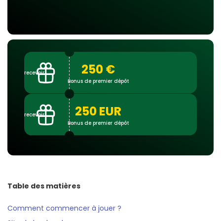
250 €
recevoir
Bonus de premier dépôt
250 EUR
recevoir
Bonus de premier dépôt
Table des matières
Comment commencer à jouer ?