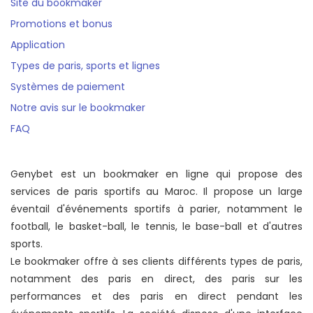
Site du bookmaker
Promotions et bonus
Application
Types de paris, sports et lignes
Systèmes de paiement
Notre avis sur le bookmaker
FAQ
Genybet est un bookmaker en ligne qui propose des
services de paris sportifs au Maroc. Il propose un large
éventail d'événements sportifs à parier, notamment le
football, le basket-ball, le tennis, le base-ball et d'autres
sports.
Le bookmaker offre à ses clients différents types de paris,
notamment des paris en direct, des paris sur les
performances et des paris en direct pendant les