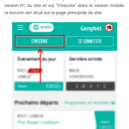
version PC du site et sur "S'inscrire" dans la version mobile.
Le bouton est situé sur la page principale du site.